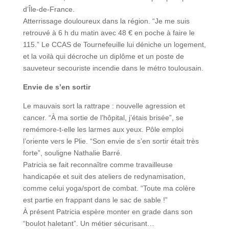
d’Île-de-France.
Atterrissage douloureux dans la région. “Je me suis
retrouvé à 6 h du matin avec 48 € en poche à faire le
115.” Le CCAS de Tournefeuille lui déniche un logement,
et la voilà qui décroche un diplôme et un poste de
sauveteur secouriste incendie dans le métro toulousain.
Envie de s’en sortir
Le mauvais sort la rattrape : nouvelle agression et
cancer. “À ma sortie de l’hôpital, j’étais brisée”, se
remémore-t-elle les larmes aux yeux. Pôle emploi
l’oriente vers le Plie. “Son envie de s’en sortir était très
forte”, souligne Nathalie Barré.
Patricia se fait reconnaître comme travailleuse
handicapée et suit des ateliers de redynamisation,
comme celui yoga/sport de combat. “Toute ma colère
est partie en frappant dans le sac de sable !”
À présent Patricia espère monter en grade dans son
“boulot haletant”. Un métier sécurisant…