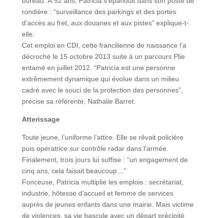
bureau. À 52 ans, Patricia s’épanouit dans son poste de
rondière : “surveillance des parkings et des portes
d’accès au fret, aux douanes et aux pistes” explique-t-
elle.
Cet emploi en CDI, cette francilienne de naissance l’a
décroché le 15 octobre 2013 suite à un parcours Plie
entamé en juillet 2012. “Patricia est une personne
extrêmement dynamique qui évolue dans un milieu
cadré avec le souci de la protection des personnes”,
précise sa référente, Nathalie Barret.
Atterissage
Toute jeune, l’uniforme l’attire. Elle se rêvait policière
puis opératrice sur contrôle radar dans l’armée.
Finalement, trois jours lui suffise : “un engagement de
cinq ans, cela faisait beaucoup…”
Fonceuse, Patricia multiplie les emplois : secrétariat,
industrie, hôtesse d’accueil et femme de services
auprès de jeunes enfants dans une mairie. Mais victime
de violences, sa vie bascule avec un départ précipité